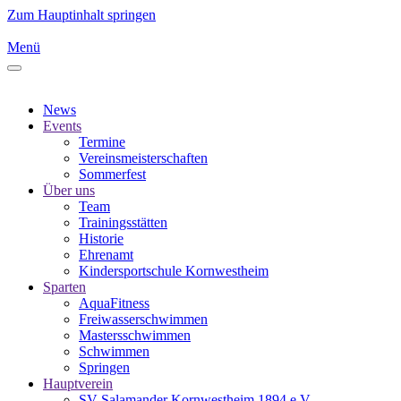
Zum Hauptinhalt springen
Menü
News
Events
Termine
Vereinsmeisterschaften
Sommerfest
Über uns
Team
Trainingsstätten
Historie
Ehrenamt
Kindersportschule Kornwestheim
Sparten
AquaFitness
Freiwasserschwimmen
Mastersschwimmen
Schwimmen
Springen
Hauptverein
SV Salamander Kornwestheim 1894 e.V.